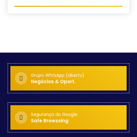
Grupo WhtsApp (aberto)
Negócios & Oport.
Segurança do Google
Safe Browssing