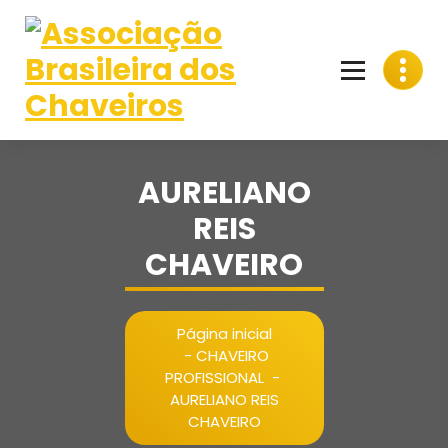
Pular
para
o
conteúdo
AURELIANO
REIS
CHAVEIRO
Página inicial
-
CHAVEIRO
PROFISSIONAL
-
AURELIANO REIS
CHAVEIRO