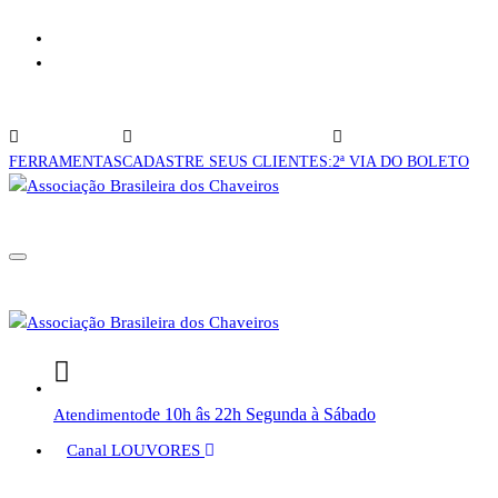
Pular
CONSULTA CNC!
para
CADASTRE-SE AQUI!
o
conteúdo
FERRAMENTAS
CADASTRE SEUS CLIENTES:
2ª VIA DO BOLETO
de 10h âs 22h Segunda à Sábado
Atendimento
Canal LOUVORES