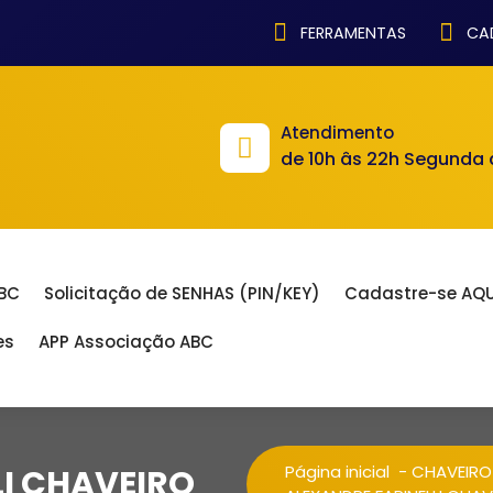
FERRAMENTAS
CAD
Atendimento
de 10h âs 22h Segunda
ABC
Solicitação de SENHAS (PIN/KEY)
Cadastre-se AQU
es
APP Associação ABC
Página inicial
-
CHAVEIRO
LI CHAVEIRO