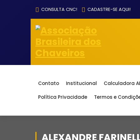
Pular
CONSULTA CNC!
CADASTRE-SE AQUI!
para
o
conteúdo
Contato
Institucional
Calculadora 
Política Privacidade
Termos e Condiçõ
ALEXANDRE FARINEL