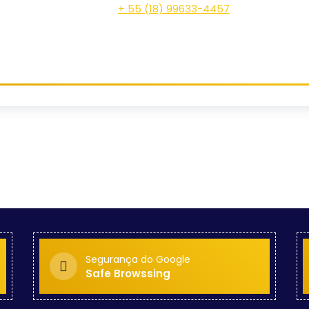
+ 55 (18) 99633-4457
Segurança do Google
Safe Browssing