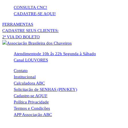
Pular
CONSULTA CNC!
para
CADASTRE-SE AQUI!
o
FERRAMENTAS
conteúdo
CADASTRE SEUS CLIENTES:
2ª VIA DO BOLETO
Atendimento
de 10h âs 22h Segunda à Sábado
Canal LOUVORES
Contato
Institucional
Calculadora ABC
Solicitação de SENHAS (PIN/KEY)
Cadastre-se AQUI!
Política Privacidade
Termos e Condições
APP Associação ABC