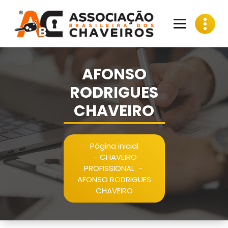
Pular
para
o
conteúdo
AFONSO
RODRIGUES
CHAVEIRO
Página inicial
-
CHAVEIRO
PROFISSIONAL
-
AFONSO RODRIGUES
CHAVEIRO