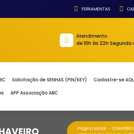
FERRAMENTAS
CAD
Atendimento
de 10h âs 22h Segunda
ABC
Solicitação de SENHAS (PIN/KEY)
Cadastre-se AQU
es
APP Associação ABC
Página inicial
-
CHAVEIRO
CHAVEIRO