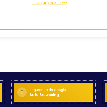
+ 55 (48) 9641-1722
Segurança do Google
Safe Browssing