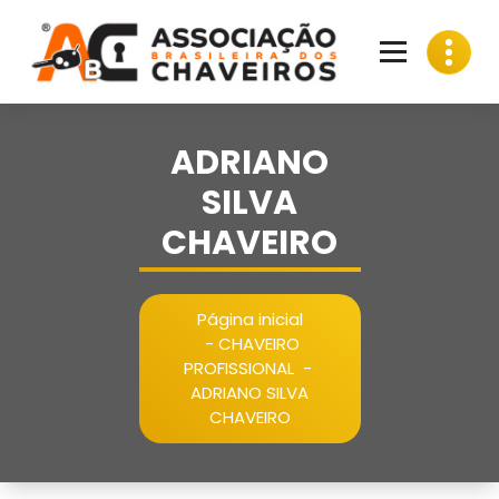
Pular
para
o
conteúdo
ADRIANO
SILVA
CHAVEIRO
Página inicial
-
CHAVEIRO
PROFISSIONAL
-
ADRIANO SILVA
CHAVEIRO