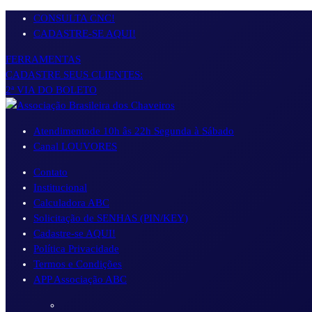
Pular
CONSULTA CNC!
para
CADASTRE-SE AQUI!
o
FERRAMENTAS
conteúdo
CADASTRE SEUS CLIENTES:
2ª VIA DO BOLETO
Atendimento
de 10h âs 22h Segunda à Sábado
Canal LOUVORES
Contato
Institucional
Calculadora ABC
Solicitação de SENHAS (PIN/KEY)
Cadastre-se AQUI!
Política Privacidade
Termos e Condições
APP Associação ABC