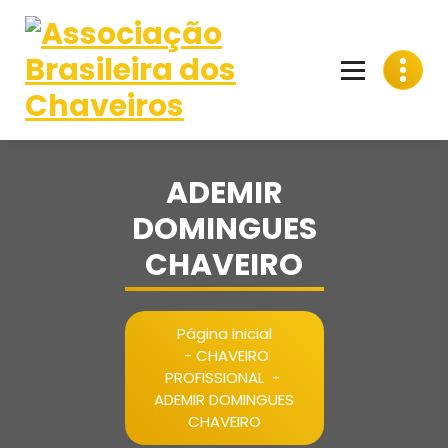
Pular
para
o
conteúdo
ADEMIR
DOMINGUES
CHAVEIRO
Página inicial
-
CHAVEIRO
PROFISSIONAL
-
ADEMIR DOMINGUES
CHAVEIRO