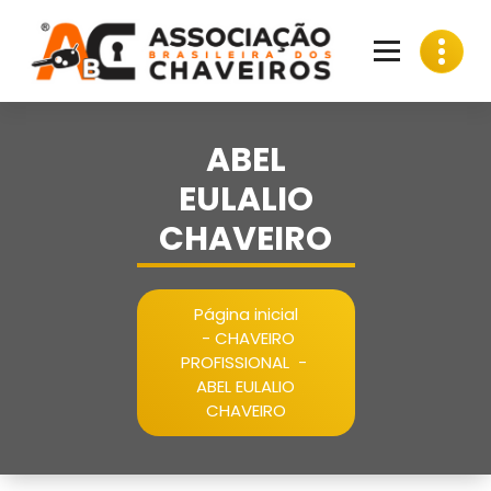
Pular
para
o
conteúdo
ABEL
EULALIO
CHAVEIRO
Página inicial
-
CHAVEIRO
PROFISSIONAL
-
ABEL EULALIO
CHAVEIRO