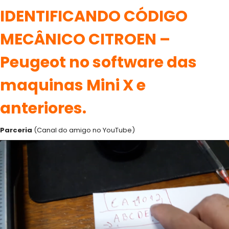
IDENTIFICANDO CÓDIGO
MECÂNICO CITROEN –
Peugeot no software das
maquinas Mini X e
anteriores.
Parceria
(Canal do amigo no YouTube)